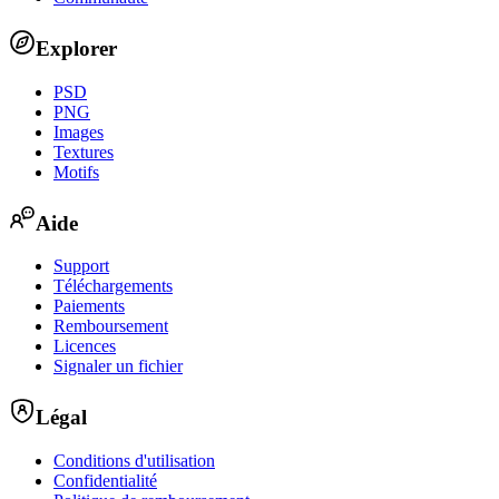
Explorer
PSD
PNG
Images
Textures
Motifs
Aide
Support
Téléchargements
Paiements
Remboursement
Licences
Signaler un fichier
Légal
Conditions d'utilisation
Confidentialité