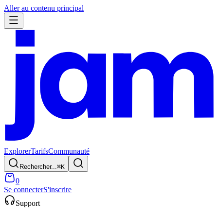
Aller au contenu principal
Explorer
Tarifs
Communauté
Rechercher...
⌘
K
0
Se connecter
S'inscrire
Support