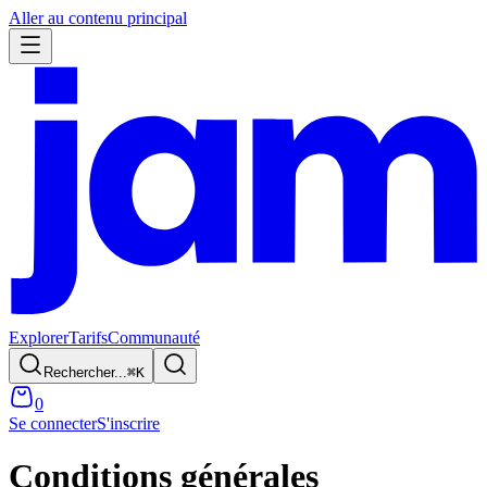
Aller au contenu principal
Explorer
Tarifs
Communauté
Rechercher...
⌘
K
0
Se connecter
S'inscrire
Conditions générales