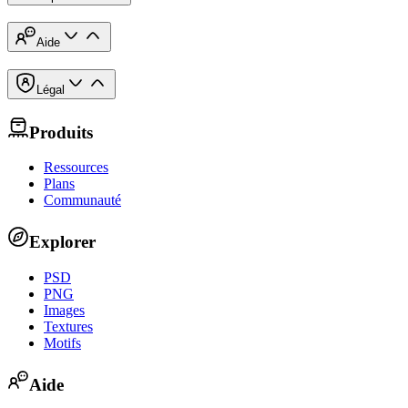
Aide
Légal
Produits
Ressources
Plans
Communauté
Explorer
PSD
PNG
Images
Textures
Motifs
Aide